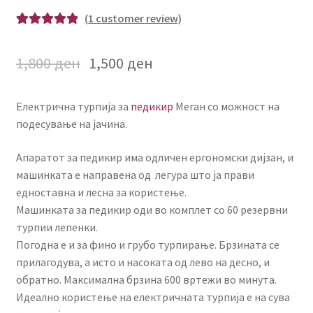
(
1
customer review)
Rated
1
5.00
out of 5
1,800
ден
1,500
ден
based on
customer
rating
Електрична турпија за
педикир
Меган со можност на
подесување на јачина.
Апаратот за педикир има одличен ергономски дијзан, и
машинката е направена од легура што ја прави
едноставна и лесна за користење.
Машинката за педикир оди во комплет со 60 резервни
турпии лепенки.
Погодна е и за фино и грубо турпирање. Брзината се
прилагодува, а исто и насоката од лево на десно, и
обратно. Максимална брзина 600 вртежи во минута.
Идеално користење на електричната турпија е на сува