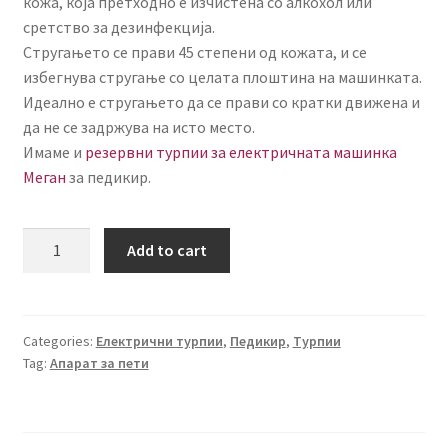
кожа, која претходно е изчистена со алкохол или
сретство за дезинфекција.
Стругањето се прави 45 степени од кожата, и се
избегнува стругање со целата плоштина на машинката.
Идеално е стругањето да се прави со кратки движена и
да не се задржува на исто место.
Имаме и
резервни турпии за електричната машинка
Меган
за педикир.
Електрична
Add to cart
турпија
за
пети
Меган
Categories:
Електрични турпии
,
Педикир
,
Турпии
Tag:
Апарат за пети
quantity