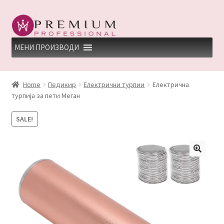
Skip
Skip
to
to
navigation
content
МЕНИ ПРОИЗВОДИ
HOME
Home
Педикир
Електрични турпии
Електрична
турпија за пети Меган
PREMIUM PROFESSIONAL LINKS
SALE!
REFUND AND RETURNS POLICY
UNDP
ДЕПИЛАЦИЈА
КЕРАТИНСКИ ТРЕМАН BY KYANA QUEEN