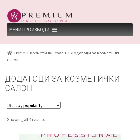
Skip
Skip
to
to
navigation
content
МЕНИ ПРОИЗВОДИ
HOME
Home
Козметички салон
Додатоци за козметички
салон
PREMIUM PROFESSIONAL LINKS
ДОДАТОЦИ ЗА КОЗМЕТИЧКИ
REFUND AND RETURNS POLICY
САЛОН
UNDP
ДЕПИЛАЦИЈА
Showing all 4 results
КЕРАТИНСКИ ТРЕМАН BY KYANA QUEEN