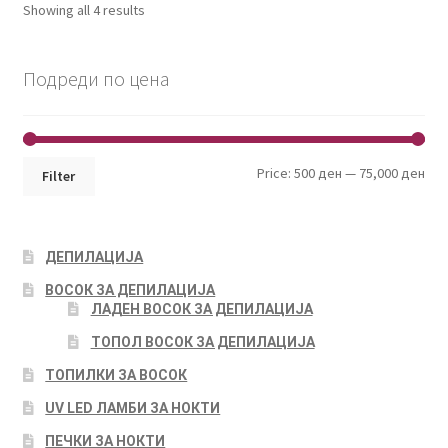
Showing all 4 results
Подреди по цена
Min
Max
Price:
500 ден
—
75,000 ден
Filter
pri
pri
ДЕПИЛАЦИЈА
ВОСОК ЗА ДЕПИЛАЦИЈА
ЛАДЕН ВОСОК ЗА ДЕПИЛАЦИЈА
ТОПОЛ ВОСОК ЗА ДЕПИЛАЦИЈА
ТОПИЛКИ ЗА ВОСОК
UV LED ЛАМБИ ЗА НОКТИ
ПЕЧКИ ЗА НОКТИ