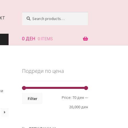
Search
Search
КТ
for:
0
ДЕН
0 ITEMS
АЈ
Подреди по цена
КТ
ви
Min
Max
Price:
70 ден
—
Filter
price
price
20,000 ден