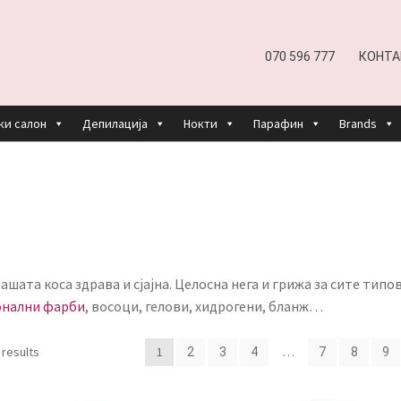
070 596 777
КОНТА
ки салон
Депилација
Нокти
Парафин
Brands
EFUND AND RETURNS POLICY
UNDP
ДЕПИЛАЦИЈА
КОШНИЧКА
НАШИ БРЕНДОВИ ЗА КОЗМЕТИКА И ФРИЗЕР
ОРИСТЕЊЕ
ЗА НАС
ПРОИЗВОДИ
КОРИСНИ СОВЕТИ
КОНТА
шата коса здрава и сјајна. Целосна нега и грижа за сите типо
нални фарби
, восоци, гелови, хидрогени, бланж…
 results
1
…
2
3
4
7
8
9