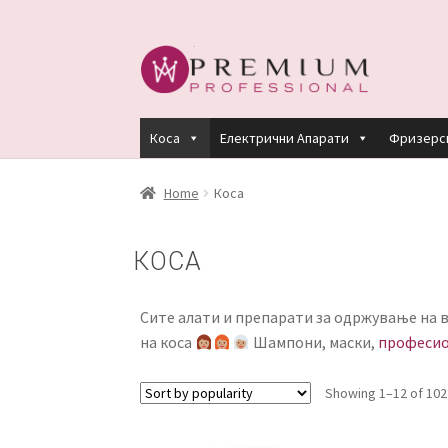
Skip
Skip
to
to
navigation
content
Коса
Електрични Апарати
Фризерс
HOME
PREMIUM PROFESSIONAL LINKS
R
Home
Коса
КЕРАТИНСКИ ТРЕМАН BY KYANA QUEEN
КОСА
ПЛАЌАЊЕ
ПОЛИТИКА И УСЛОВИ ЗА К
Сите алати и препарати за одржување на ва
на коса
Шампони, маски,
професио
Showing 1–12 of 102