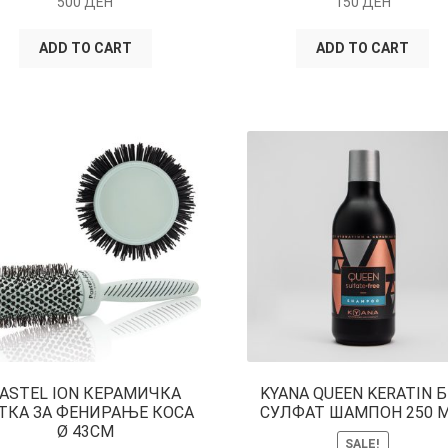
500
ДЕН
150
ДЕН
ADD TO CART
ADD TO CART
ASTEL ION КЕРАМИЧКА
KYANA QUEEN KERATIN Б
ТКА ЗА ФЕНИРАЊЕ КОСА
СУЛФАТ ШАМПОН 250 М
Ø 43CM
SALE!