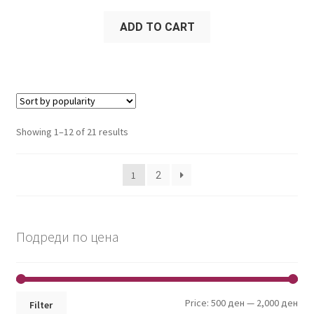
ADD TO CART
Showing 1–12 of 21 results
1
2
Подреди по цена
Min
Max
Price:
500 ден
—
2,000 ден
Filter