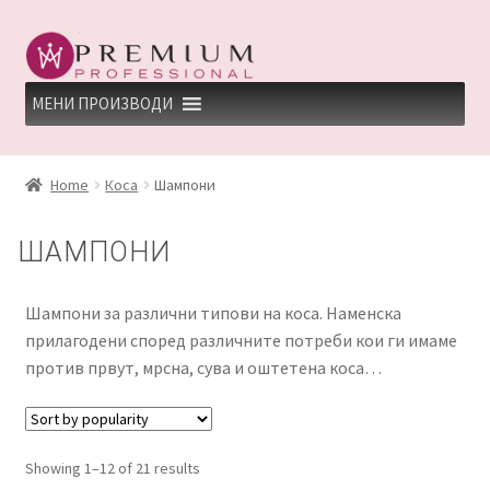
Skip
Skip
to
to
navigation
content
МЕНИ ПРОИЗВОДИ
HOME
Home
Коса
Шампони
PREMIUM PROFESSIONAL LINKS
ШАМПОНИ
REFUND AND RETURNS POLICY
Шампони за различни типови на коса. Наменска
UNDP
прилагодени според различните потреби кои ги имаме
против првут, мрсна, сува и оштетена коса…
ДЕПИЛАЦИЈА
КЕРАТИНСКИ ТРЕМАН BY KYANA QUEEN
Showing 1–12 of 21 results