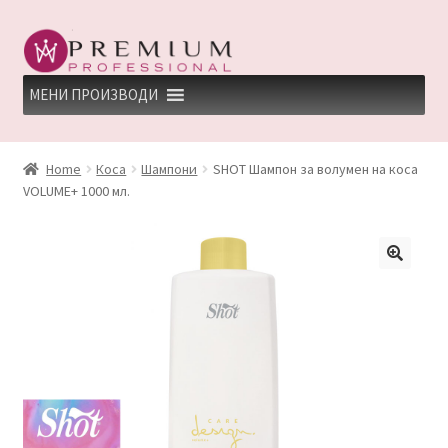
Skip
Skip
to
to
navigation
content
МЕНИ ПРОИЗВОДИ
HOME
Home
Коса
Шампони
SHOT Шампон за волумен на коса
VOLUME+ 1000 мл.
PREMIUM PROFESSIONAL LINKS
REFUND AND RETURNS POLICY
UNDP
ДЕПИЛАЦИЈА
КЕРАТИНСКИ ТРЕМАН BY KYANA QUEEN