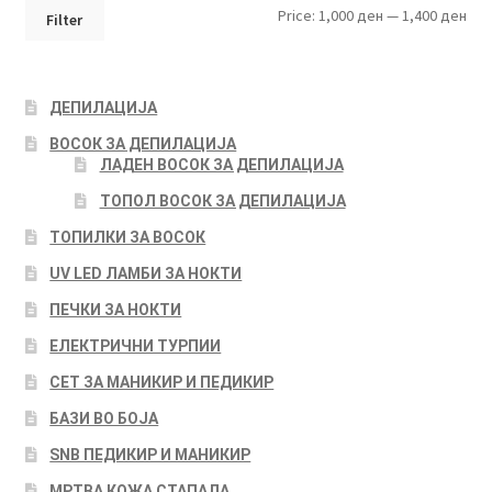
Min
Max
Price:
1,000 ден
—
1,400 ден
Filter
pri
pri
ДЕПИЛАЦИЈА
ВОСОК ЗА ДЕПИЛАЦИЈА
ЛАДЕН ВОСОК ЗА ДЕПИЛАЦИЈА
ТОПОЛ ВОСОК ЗА ДЕПИЛАЦИЈА
ТОПИЛКИ ЗА ВОСОК
UV LED ЛАМБИ ЗА НОКТИ
ПЕЧКИ ЗА НОКТИ
ЕЛЕКТРИЧНИ ТУРПИИ
СЕТ ЗА МАНИКИР И ПЕДИКИР
БАЗИ ВО БОЈА
SNB ПЕДИКИР И МАНИКИР
МРТВА КОЖА СТАПАЛА