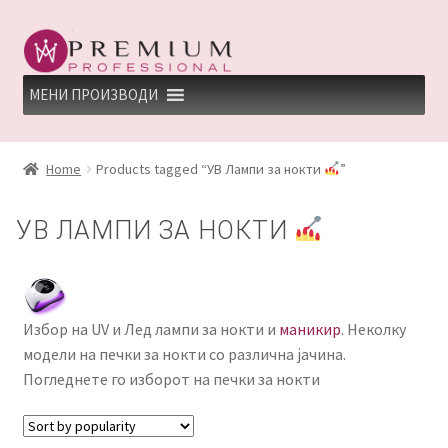
Skip
Skip
to
to
navigation
content
МЕНИ ПРОИЗВОДИ
HOME
Home
Products tagged “УВ Лампи за нокти
”
PREMIUM PROFESSIONAL LINKS
УВ ЛАМПИ ЗА НОКТИ
REFUND AND RETURNS POLICY
UNDP
Избор на UV и Лед лампи за нокти и
маникир
. Неколку
ДЕПИЛАЦИЈА
модели на печки за нокти со различна јачина.
Погледнете го изборот на печки за нокти
КЕРАТИНСКИ ТРЕМАН BY KYANA QUEEN