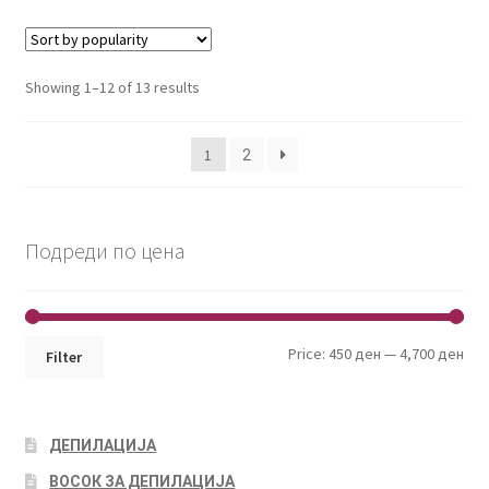
Showing 1–12 of 13 results
1
2
Подреди по цена
Min
Max
Price:
450 ден
—
4,700 ден
Filter
pri
pri
ДЕПИЛАЦИЈА
ВОСОК ЗА ДЕПИЛАЦИЈА