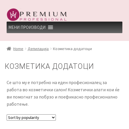
Skip
Skip
to
to
navigation
content
МЕНИ ПРОИЗВОДИ
HOME
Home
Депилација
Козметика додатоци
PREMIUM PROFESSIONAL LINKS
КОЗМЕТИКА ДОДАТОЦИ
REFUND AND RETURNS POLICY
Се што му е потребно на еден професионалец за
UNDP
работа во козметички салон! Козметички алати кои ќе
ви помогнат за побрзо и поефикасно професионално
ДЕПИЛАЦИЈА
работење.
КЕРАТИНСКИ ТРЕМАН BY KYANA QUEEN