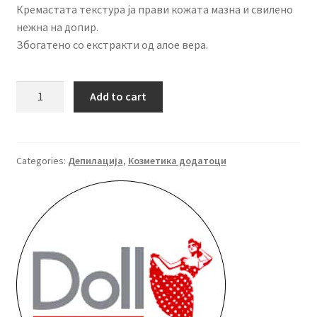
Кремастата текстура ја прави кожата мазна и свилено
нежна на допир.
Збогатено со екстракти од алое вера.
DOLL
Add to cart
Млеко
за
депилација
Алое
Categories:
Депилација
,
Козметика додатоци
Вера
500
мл
quantity