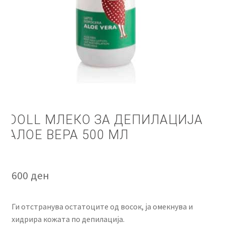
КОШНИЧКА
НАШИ БРЕНДОВИ ЗА КОЗМЕТИКА И ФРИЗЕРАЈ
ПЛАЌАЊЕ
ПОЛИТИКА И УСЛОВИ ЗА КОРИСТЕЊЕ
ЗА НАС
DOLL МЛЕКО ЗА ДЕПИЛАЦИЈА
АЛОЕ ВЕРА 500 МЛ
ПРОИЗВОДИ
КОРИСНИ СОВЕТИ
600
ден
КОНТАКТ
Ги отстранува остатоците од восок, ја омекнува и
хидрира кожата по депилација.