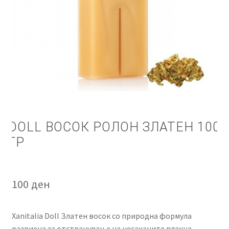
КОШНИЧКА
НАШИ БРЕНДОВИ ЗА КОЗМЕТИКА И ФРИЗЕРАЈ
ПЛАЌАЊЕ
ПОЛИТИКА И УСЛОВИ ЗА КОРИСТЕЊЕ
ЗА НАС
DOLL ВОСОК РОЛОН ЗЛАТЕН 100
ГР
ПРОИЗВОДИ
КОРИСНИ СОВЕТИ
100
ден
КОНТАКТ
Xanitalia Doll Златен восок со природна формула
развиена за отстранување на несаканите влакна.