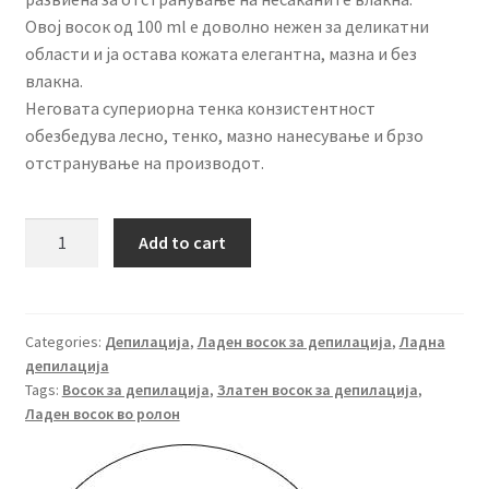
Овој восок од 100 ml е доволно нежен за деликатни
области и ја остава кожата елегантна, мазна и без
влакна.
Неговата супериорна тенка конзистентност
обезбедува лесно, тенко, мазно нанесување и брзо
отстранување на производот.
Doll
Add to cart
Восок
ролон
златен
100
Categories:
Депилација
,
Ладен восок за депилација
,
Ладна
депилација
гр
Tags:
Восок за депилација
,
Златен восок за депилација
,
quantity
Ладен восок во ролон