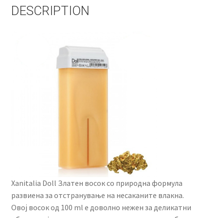
DESCRIPTION
Xanitalia Doll Златен восок со природна формула
развиена за отстранување на несаканите влакна.
Овој восок од 100 ml е доволно нежен за деликатни