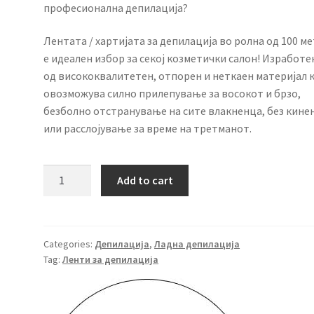
професионална депилација?
Лентата / хартијата за депилација во ролна од 100 м
е идеален избор за секој козметички салон! Изработе
од висококвалитетен, отпорен и неткаен материјал к
овозможува силно прилепување за восокот и брзо,
безболно отстранување на сите влакненца, без кине
или расслојување за време на третманот.
Хартија
Add to cart
за
депилација
100
метри
Categories:
Депилација
,
Ладна депилација
Tag:
Ленти за депилација
quantity