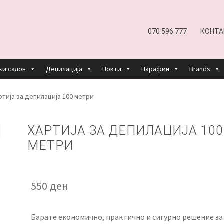
070 596 777
КОНТА
ки салон
Депилација
Нокти
Парафин
Brands
EFUND AND RETURNS POLICY
UNDP
ДЕПИЛАЦИЈА
ртија за депилација 100 метри
КОШНИЧКА
НАШИ БРЕНДОВИ ЗА КОЗМЕТИКА И ФРИЗЕР
ХАРТИЈА ЗА ДЕПИЛАЦИЈА 100
МЕТРИ
ОРИСТЕЊЕ
ЗА НАС
ПРОИЗВОДИ
КОРИСНИ СОВЕТИ
КОНТА
550
ден
Барате економично, практично и сигурно решение за