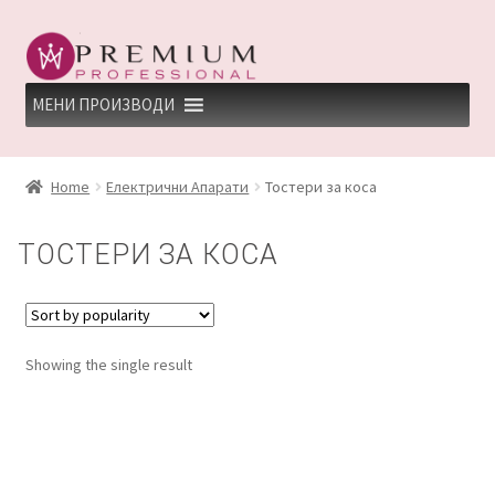
Skip
Skip
to
to
navigation
content
МЕНИ ПРОИЗВОДИ
HOME
Home
Електрични Апарати
Тостери за коса
PREMIUM PROFESSIONAL LINKS
ТОСТЕРИ ЗА КОСА
REFUND AND RETURNS POLICY
UNDP
Showing the single result
ДЕПИЛАЦИЈА
КЕРАТИНСКИ ТРЕМАН BY KYANA QUEEN