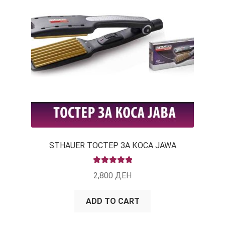
КОШНИЧКА
НАШИ БРЕНДОВИ ЗА КОЗМЕТИКА И ФРИЗЕРАЈ
ПЛАЌАЊЕ
ПОЛИТИКА И УСЛОВИ ЗА КОРИСТЕЊЕ
ЗА НАС
ПРОИЗВОДИ
STHAUER ТОСТЕР ЗА КОСА JAWA
КОРИСНИ СОВЕТИ
RATED
5.00
2,800
ДЕН
OUT OF 5
КОНТАКТ
ADD TO CART