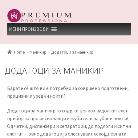
Skip
Skip
to
to
navigation
content
МЕНИ ПРОИЗВОДИ
HOME
Home
Маникир
Додатоци за маникир
PREMIUM PROFESSIONAL LINKS
ДОДАТОЦИ ЗА МАНИКИР
REFUND AND RETURNS POLICY
Барате сѐ што ви е потребно за совршено подготвени,
UNDP
прецизни и уредни нокти?
ДЕПИЛАЦИЈА
Додатоци за маникир го содржи целиот задолжителен
прибор за професионалци и љубители на убави нокти!
КЕРАТИНСКИ ТРЕМАН BY KYANA QUEEN
Од четки, диспензери и сепаратори, до подлоги и ситни
алатки — овие додатоци ја олеснуваат секојдневната