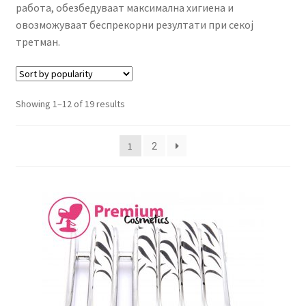
работа, обезбедуваат максимална хигиена и
КОШНИЧКА
овозможуваат беспрекорни резултати при секој
третман.
НАШИ БРЕНДОВИ ЗА КОЗМЕТИКА И ФРИЗЕРАЈ
ПЛАЌАЊЕ
Showing 1–12 of 19 results
ПОЛИТИКА И УСЛОВИ ЗА КОРИСТЕЊЕ
1
2
ЗА НАС
ПРОИЗВОДИ
КОРИСНИ СОВЕТИ
КОНТАКТ