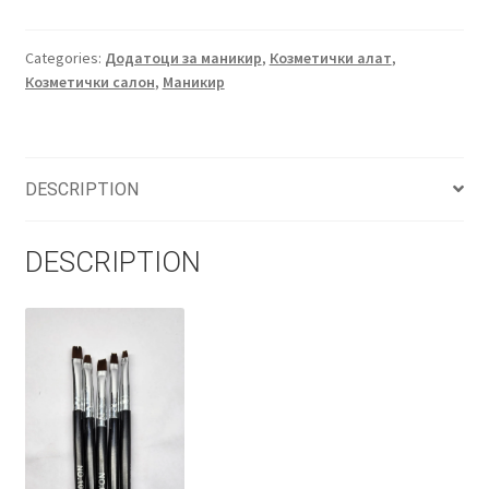
четки
за
гел
Categories:
Додатоци за маникир
,
Козметички алат
,
Козметички салон
,
Маникир
quantity
DESCRIPTION
DESCRIPTION