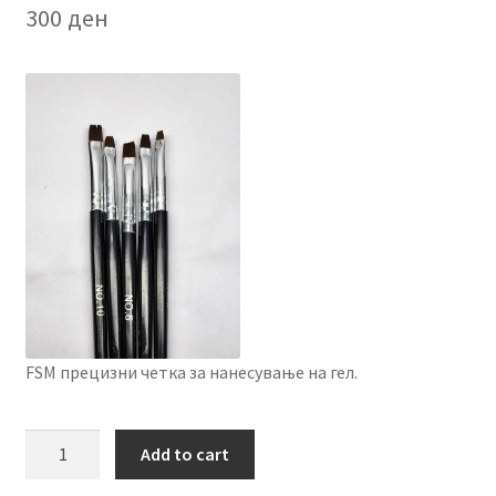
300
ден
FSM прецизни четка за нанесување на гел.
FSM
Add to cart
Сет