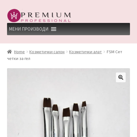
Skip
Skip
to
to
navigation
content
МЕНИ ПРОИЗВОДИ
HOME
Home
Козметички салон
Козметички алат
FSM Сет
четки за гел
PREMIUM PROFESSIONAL LINKS
REFUND AND RETURNS POLICY
UNDP
ДЕПИЛАЦИЈА
КЕРАТИНСКИ ТРЕМАН BY KYANA QUEEN