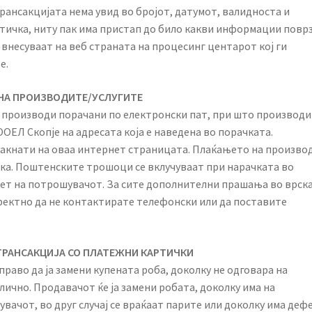
ансакцијата нема увид во бројот, датумот, валидноста и
тичка, ниту пак има пристап до било какви информации повр
 внесуваат на веб страната на процесинг центарот кој ги
е.
 НА ПРОИЗВОДИТЕ/УСЛУГИТЕ
а производи порачани по електронски пат, при што производ
ОЕЛ Скопје на адресата која е наведена во порачката.
такнати на оваа интернет страницата. Плаќањето на произво
ка. Поштенските трошоци се вклучуваат при нарачката во
рет на потрошувачот. За сите дополнителни прашања во врска
ректно да не контактирате телефонски или да поставите
 ТРАНСАКЦИЈА СО ПЛАТЕЖНИ КАРТИЧКИ
раво да ја замени купената роба, доколку не одговара на
лично. Продавачот ќе ја замени робата, доколку има на
увачот, во друг случај се враќаат парите или доколку има деф