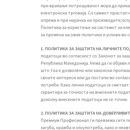
при враќање потрошувачот мора да прикаж
електронска трговија. Со самиот пристап
опрема и при нарачка на производите/услу
Политика за користење на системот за ел
за промена на овие политики и услови во 
1. ПОЛИТИКА ЗА ЗАШТИТА НА ЛИЧНИТЕ П
податоци во согласност со Законот за заш
Република Македонија. Нема да ги објави 
што тоа е дозволено или законски пропиша
своите интереси или да постапи во соглас
потреби. Како лични податоци се сметаат: 
гарантира за точноста на внесените пода
доколку внесените податоци не се точни.
2. ПОЛИТИКА ЗА ЗАШТИТА НА ДОВЕРЛИВ
Премиум Професионал ги превзема сите по
загуба, кражба и злоупотреба, како и не