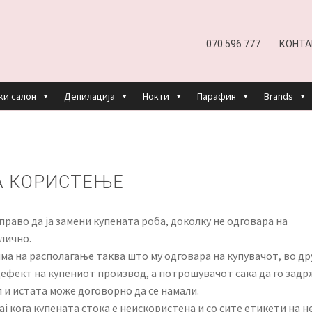
070 596 777
КОНТА
ки салон
Депилација
Нокти
Парафин
Brands
EFUND AND RETURNS POLICY
UNDP
ДЕПИЛАЦИЈА
КОШНИЧКА
НАШИ БРЕНДОВИ ЗА КОЗМЕТИКА И ФРИЗЕР
А КОРИСТЕЊЕ
ОРИСТЕЊЕ
ЗА НАС
ПРОИЗВОДИ
КОРИСНИ СОВЕТИ
КОНТА
раво да ја замени купената роба, доколку не одговара на
лично.
има на располагање таква што му одговара на купувачот, во др
 дефект на купениот производ, а потрошувачот сака да го задр
 и истата може договорно да се намали.
ај кога купената стока е неискористена и со сите етикети на н