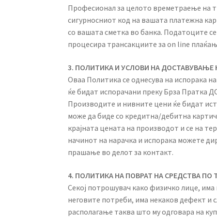
Професионал за целото времетраење на тр
сигурносниот код на вашата платежна кар
со вашата сметка во банка. Податоците се
процесира трансакциите за on line плаќањ
3. ПОЛИТИКА И УСЛОВИ НА ДОСТАВУВАЊЕ
Оваа Политика се однесува на испорака н
ќе бидат испорачани преку Брза Пратка ДО
Производите и нивните цени ќе бидат ис
може да биде со кредитна/дебитна картич
крајната цената на производот и се на те
начинот на нарачка и испорака можете ди
прашање во делот за контакт.
4. ПОЛИТИКА НА ПОВРАТ НА СРЕДСТВА ПО
Секој потрошувач како физичко лице, има п
неговите потреби, има некаков дефект и с
располагање таква што му одговара на куп