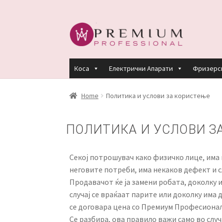
Skip
Skip
to
to
navigation
content
Коса
Електрични Апарати
Фризерс
HOME
PREMIUM PROFESSIONAL LINKS
R
Home
Политика и услови за користење
КЕРАТИНСКИ ТРЕМАН BY KYANA QUEEN
ПОЛИТИКА И УСЛОВИ З
ПЛАЌАЊЕ
ПОЛИТИКА И УСЛОВИ ЗА К
Секој потрошувач како физичко лице, има п
неговите потреби, има некаков дефект и с
Продавачот ќе ја замени робата, доколку 
случај се враќаат парите или доколку има
се договара цена со Премиум Професионал
Се разбира, ова правило важи само во случ