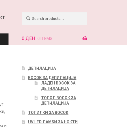
Search
Search
КТ
for:
0
ДЕН
0 ITEMS
АЈ
ДЕПИЛАЦИЈА
ВОСОК ЗА ДЕПИЛАЦИЈА
КТ
ЛАДЕН ВОСОК ЗА
ДЕПИЛАЦИЈА
ТОПОЛ ВОСОК ЗА
ДЕПИЛАЦИЈА
уг
жи,
ТОПИЛКИ ЗА ВОСОК
UV LED ЛАМБИ ЗА НОКТИ
еа и