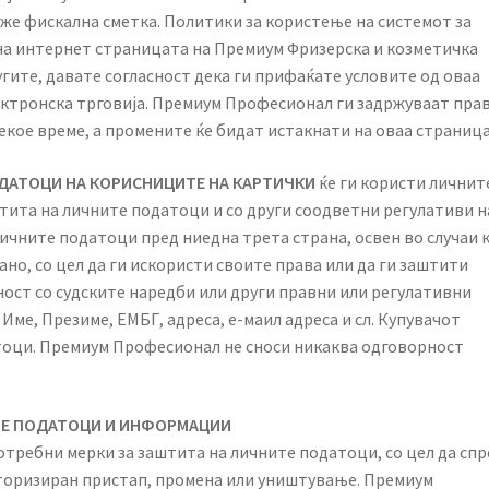
е фискална сметка. Политики за користење на системот за
 на интернет страницата на Премиум Фризерска и козметичка
гите, давате согласност дека ги прифаќате условите од оваа
ектронска трговија. Премиум Професионал ги задржуваат пра
секое време, а промените ќе бидат истакнати на оваа страниц
ОДАТОЦИ НА КОРИСНИЦИТЕ НА КАРТИЧКИ
ќе ги користи личнит
тита на личните податоци и со други соодветни регулативи н
личните податоци пред ниедна трета страна, освен во случаи 
но, со цел да ги искористи своите права или да ги заштити
ност со судските наредби или други правни или регулативни
Име, Презиме, ЕМБГ, адреса, е-маил адреса и сл. Купувачот
тоци. Премиум Професионал не сноси никаква одговорност
ИТЕ ПОДАТОЦИ И ИНФОРМАЦИИ
требни мерки за заштита на личните податоци, со цел да спр
авторизиран пристап, промена или уништување. Премиум