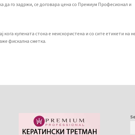
а да го задржи, се договара цена со Премиум Професионал и
ај кога купената стока е неискористена и со сите етикети на не
аже фискална сметка.
S