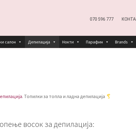
070 596 777
КОНТА
ки салон
Депилација
Нокти
Парафин
Brands
EFUND AND RETURNS POLICY
UNDP
ДЕПИЛАЦИЈА
КОШНИЧКА
НАШИ БРЕНДОВИ ЗА КОЗМЕТИКА И ФРИЗЕР
ОРИСТЕЊЕ
ЗА НАС
ПРОИЗВОДИ
КОРИСНИ СОВЕТИ
КОНТА
депилација
. Топилки за топла и ладна депилација
топење восок за депилација: