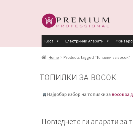
Skip
Skip
to
to
navigation
content
Коса
Електрични Апарати
Фризерс
HOME
PREMIUM PROFESSIONAL LINKS
R
Home
Products tagged “Топилки за восок”
КЕРАТИНСКИ ТРЕМАН BY KYANA QUEEN
ТОПИЛКИ ЗА ВОСОК
ПЛАЌАЊЕ
ПОЛИТИКА И УСЛОВИ ЗА К
Најдобар избор на топилки за
восок за 
Погледнете ги апарати за 