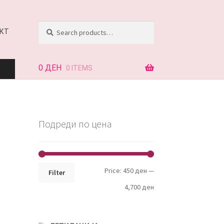
Search
Search
КТ
for:
0
ДЕН
0 ITEMS
АЈ
Подреди по цена
КТ
Min
Max
Price:
450 ден
—
Filter
price
price
4,700 ден