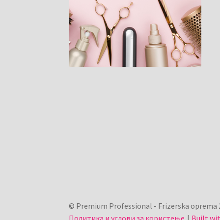
© Premium Professional - Frizerska oprema 
Политика и услови за користење
Built w