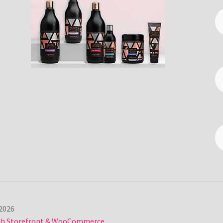
2026
ith Storefront & WooCommerce
.