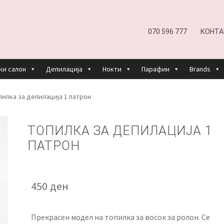
070 596 777
КОНТА
ки салон
Депилација
Нокти
Парафин
Brands
EFUND AND RETURNS POLICY
UNDP
ДЕПИЛАЦИЈА
пилка за депилација 1 патрон
КОШНИЧКА
НАШИ БРЕНДОВИ ЗА КОЗМЕТИКА И ФРИЗЕР
ТОПИЛКА ЗА ДЕПИЛАЦИЈА 1
ПАТРОН
ОРИСТЕЊЕ
ЗА НАС
ПРОИЗВОДИ
КОРИСНИ СОВЕТИ
КОНТА
450
ден
Прекрасен модел на топилка за восок за ролон. Се