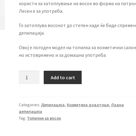
користи за затоплување на восок во форма на патрон
Лесен е за употреба.
Го затоплува восокот до степен каде ќе биде спремен
депилација.
Овој е погоден модел на топилка за козметички салон
но истовремено и за домашна употреба.
Топилка
Add to cart
за
депилација
1
патрон
Categories:
Депилација
,
Козметика додатоци
,
Ладна
депилација
quantity
Tag:
Топилки за восок