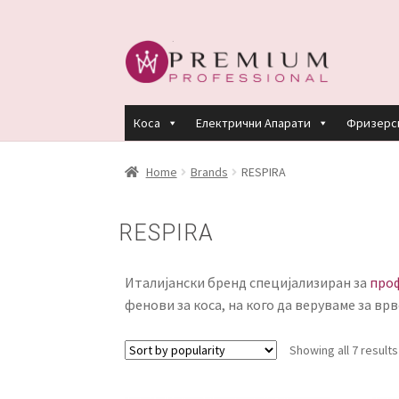
Skip
Skip
to
to
navigation
content
Коса
Електрични Апарати
Фризерс
HOME
PREMIUM PROFESSIONAL LINKS
R
Home
Brands
RESPIRA
КЕРАТИНСКИ ТРЕМАН BY KYANA QUEEN
RESPIRA
ПЛАЌАЊЕ
ПОЛИТИКА И УСЛОВИ ЗА К
Италијански бренд специјализиран за
проф
фенови за коса, на кого да веруваме за вр
Showing all 7 results