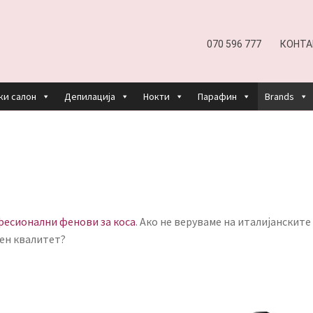
070 596 777
КОНТА
ки салон
Депилација
Нокти
Парафин
Brands
EFUND AND RETURNS POLICY
UNDP
ДЕПИЛАЦИЈА
КОШНИЧКА
НАШИ БРЕНДОВИ ЗА КОЗМЕТИКА И ФРИЗЕР
ОРИСТЕЊЕ
ЗА НАС
ПРОИЗВОДИ
КОРИСНИ СОВЕТИ
КОНТА
есионални фенови за коса
. Ако не веруваме на италијанските
вен квалитет?