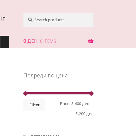
Search
Search
КТ
for:
0
ДЕН
0 ITEMS
АЈ
Подреди по цена
КТ
Min
Max
Price:
3,400 ден
—
Filter
price
price
5,200 ден