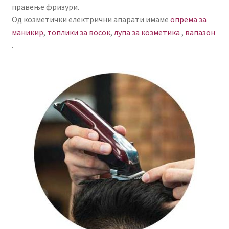
КОШНИЧКА
правење фризури.
Од козметички електрични апарати имаме
опрема за
маникир
,
топлики за восок
,
лупа за козметика
,
вапазон
НАШИ БРЕНДОВИ ЗА КОЗМЕТИКА И ФРИЗЕРАЈ
.
ПЛАЌАЊЕ
ПОЛИТИКА И УСЛОВИ ЗА КОРИСТЕЊЕ
ЗА НАС
ПРОИЗВОДИ
КОРИСНИ СОВЕТИ
КОНТАКТ