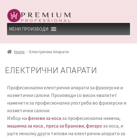
Skip
Skip
to
to
navigation
content
МЕНИ ПРОИЗВОДИ
HOME
Home
Електрични Апарати
PREMIUM PROFESSIONAL LINKS
ЕЛЕКТРИЧНИ АПАРАТИ
REFUND AND RETURNS POLICY
Професионални електрични апарати за фризерски и
UNDP
козметички салони. Производи со висок квалитет
наменети за професионална употреба во фризерски и
ДЕПИЛАЦИЈА
козметички салони.
Избор на
фенови за коса
за професионална намена,
КЕРАТИНСКИ ТРЕМАН BY KYANA QUEEN
машинка за коса
,
преса за бранови
,
фигаро
за коса, и
уште неколку други типови на електрични апарати за