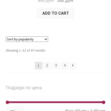
800
ДЕН
550
ДЕН
ADD TO CART
Showing 1–12 of 47 results
1
2
3
4
Подреди по цена
Min
Max
Price:
200 ден
—
5,400 ден