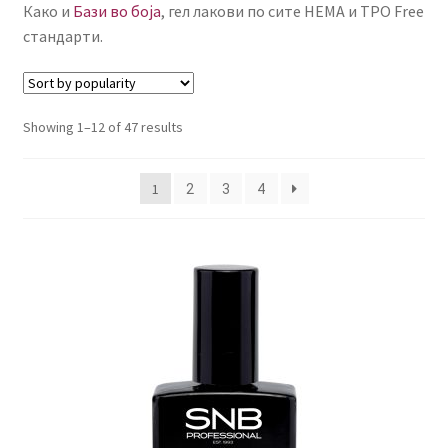
Како и
Бази во боја
, гел лакови по сите HEMA и TPO Free
КОШНИЧКА
стандарти.
НАШИ БРЕНДОВИ ЗА КОЗМЕТИКА И ФРИЗЕРАЈ
ПЛАЌАЊЕ
Showing 1–12 of 47 results
ПОЛИТИКА И УСЛОВИ ЗА КОРИСТЕЊЕ
1
2
3
4
ЗА НАС
ПРОИЗВОДИ
КОРИСНИ СОВЕТИ
КОНТАКТ