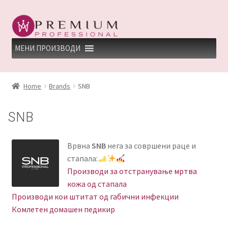
Skip
Skip
to
to
navigation
content
МЕНИ ПРОИЗВОДИ
HOME
Home
Brands
SNB
PREMIUM PROFESSIONAL LINKS
SNB
REFUND AND RETURNS POLICY
Врвна
SNB
нега за совршени раце и
UNDP
стапала:
Производи за отстранување мртва
ДЕПИЛАЦИЈА
кожа од стапала
Производи кои штитат од габични инфекции
КЕРАТИНСКИ ТРЕМАН BY KYANA QUEEN
Комлетен домашен педикир