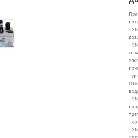
Прак
потр
– S
дози
– SN
со к
Упот
поче
турп
Отка
вода
– SN
поп
трет
– со
– SN
опт