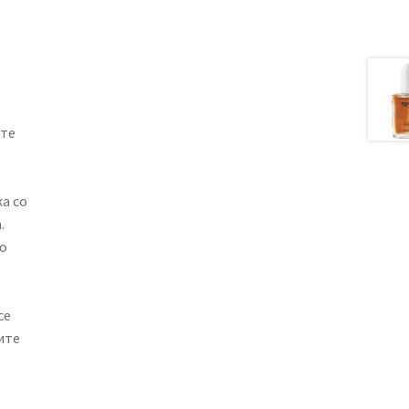
ите
а со
.
о
се
ите