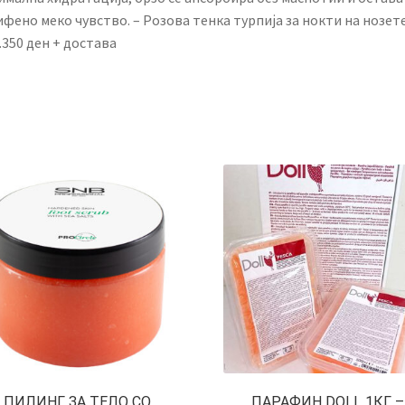
фено меко чувство. – Розова тенка турпија за нокти на нозет
.350 ден + достава
ПИЛИНГ ЗА ТЕЛО СО
ПАРАФИН DOLL 1КГ –