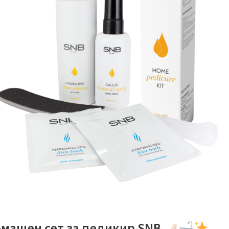
машен сет за педикир SNB