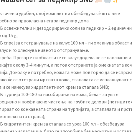
тичен и удобен, овој комплет ви обезбедува сè што ви е
ебно за првокласна нега за педикир дома:
NB освежителни и дезодорирачки соли за педикир – 2 единечни
 од 15 g;
B спреј за отстранување на калус 100 мл – ги омекнува област
алус и го олеснува нивното отстранување.
реба: Прскајте ги областите со калус додека не се навлажни и
кајте околу 3-4 минути, а потоа отстранете ја омекнатата кож
ија. Доколку е потребно, кожата може повторно да се испрска
ко ќе се отстрани мртвата кожа, стапалата се исплакнуваат с
 и се нанесува хидратантниот крем за стапала SNB;
B турпија 100-180 за насобирање на кожа, бела – за уште
рецизно и поефикасно чистење на грубите делови (петиците 
ираат со конкавната страна на турпијата, а стапалата и прст
 конвексната страна);
B хидратантен крем за стапала со уреа 100 мл – обезбедува
имална хидратација, брзо се апсорбира без маснотии и остава