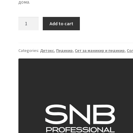
дома.
SNB
Add to cart
Домашен
сет
за
педикир
Categories:
Детокс
,
Педикир
,
Сет за маникир и педикир
,
Со
quantity