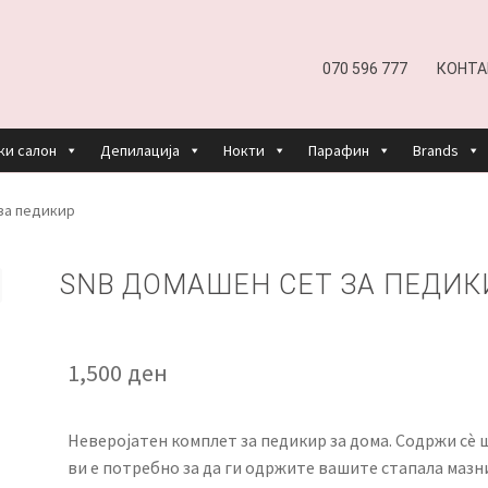
070 596 777
КОНТА
ки салон
Депилација
Нокти
Парафин
Brands
EFUND AND RETURNS POLICY
UNDP
ДЕПИЛАЦИЈА
за педикир
КОШНИЧКА
НАШИ БРЕНДОВИ ЗА КОЗМЕТИКА И ФРИЗЕР
SNB ДОМАШЕН СЕТ ЗА ПЕДИК
ОРИСТЕЊЕ
ЗА НАС
ПРОИЗВОДИ
КОРИСНИ СОВЕТИ
КОНТА
1,500
ден
Неверојатен комплет за педикир за дома. Содржи сè 
ви е потребно за да ги одржите вашите стапала мазн