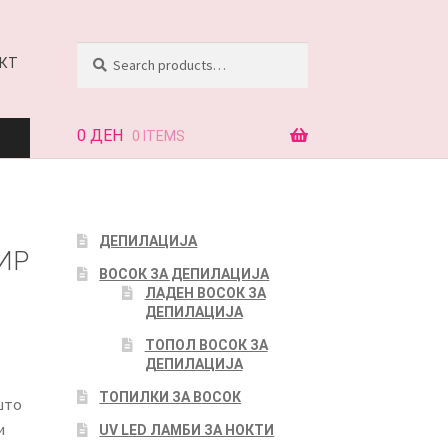
Search
Search
КТ
for:
0
ДЕН
0 ITEMS
АЈ
ДЕПИЛАЦИЈА
ИР
ВОСОК ЗА ДЕПИЛАЦИЈА
КТ
ЛАДЕН ВОСОК ЗА
ДЕПИЛАЦИЈА
ТОПОЛ ВОСОК ЗА
ДЕПИЛАЦИЈА
ТОПИЛКИ ЗА ВОСОК
што
и
UV LED ЛАМБИ ЗА НОКТИ