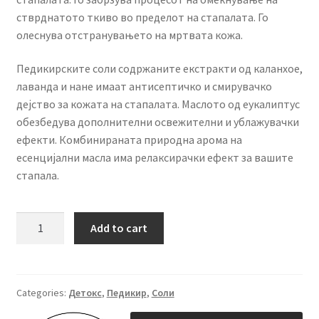
стврднатото ткиво во пределот на стапалата. Го
олеснува отстранувањето на мртвата кожа.
Педикирските соли содржаните екстракти од каланхое,
лаванда и нане имаат антисептичко и смирувачко
дејство за кожата на стапалата. Маслото од еукалиптус
обезбедува дополнителни освежителни и ублажувачки
ефекти. Комбинираната природна арома на
есенцијални масла има релаксирачки ефект за вашите
стапала.
SNB
Add to cart
Активни
соли
за
педикир
Categories:
Детокс
,
Педикир
,
Соли
500gr