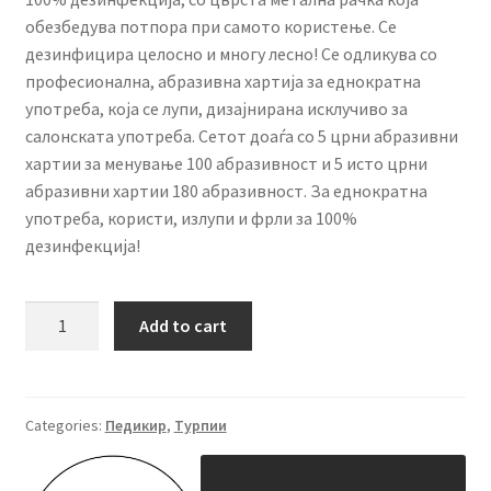
обезбедува потпора при самото користење. Се
дезинфицира целосно и многу лесно! Се одликува со
професионална, абразивна хартија за еднократна
употреба, која се лупи, дизајнирана исклучиво за
салонската употреба. Сетот доаѓа со 5 црни абразивни
хартии за менување 100 абразивност и 5 исто црни
абразивни хартии 180 абразивност. За еднократна
употреба, користи, излупи и фрли за 100%
дезинфекција!
PREMIUM
Add to cart
метална
турпија
за
пети
Categories:
Педикир
,
Турпии
quantity