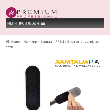
Skip
Skip
to
to
navigation
content
МЕНИ ПРОИЗВОДИ
HOME
Home
Маникир
Турпии
PREMIUM метална турпија за
пети
PREMIUM PROFESSIONAL LINKS
REFUND AND RETURNS POLICY
UNDP
ДЕПИЛАЦИЈА
КЕРАТИНСКИ ТРЕМАН BY KYANA QUEEN