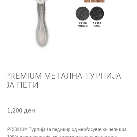
КОШНИЧКА
НАШИ БРЕНДОВИ ЗА КОЗМЕТИКА И ФРИЗЕРАЈ
ПЛАЌАЊЕ
ПОЛИТИКА И УСЛОВИ ЗА КОРИСТЕЊЕ
ЗА НАС
PREMIUM МЕТАЛНА ТУРПИЈА
ЗА ПЕТИ
ПРОИЗВОДИ
КОРИСНИ СОВЕТИ
1,200
ден
КОНТАКТ
PREMIUM Турпија за педикир од нерѓосувачки челик за
100% дезинфекција, со цврста метална рачка која