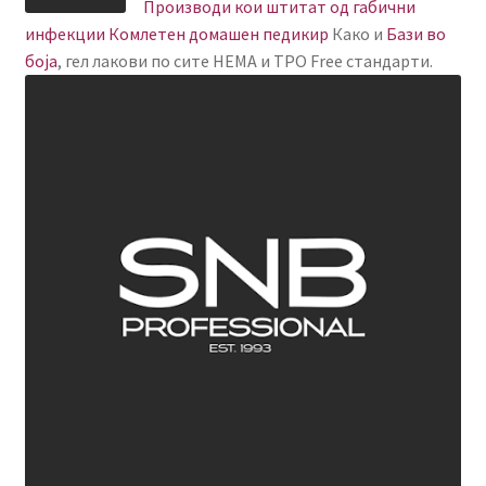
Производи кои штитат од габични
инфекции
Комлетен домашен педикир
Како и
Бази во
боја
, гел лакови по сите HEMA и TPO Free стандарти.