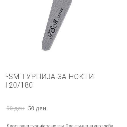
КОШНИЧКА
НАШИ БРЕНДОВИ ЗА КОЗМЕТИКА И ФРИЗЕРАЈ
ПЛАЌАЊЕ
ПОЛИТИКА И УСЛОВИ ЗА КОРИСТЕЊЕ
ЗА НАС
FSM ТУРПИЈА ЗА НОКТИ
ПРОИЗВОДИ
120/180
КОРИСНИ СОВЕТИ
90
ден
50
ден
КОНТАКТ
Двострана турпија за нокти. Практична за употреба