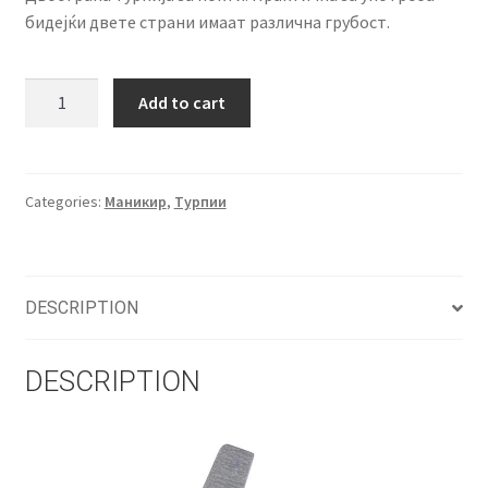
бидејќи двете страни имаат различна грубост.
FSM
Add to cart
турпија
за
нокти
120/180
Categories:
Маникир
,
Турпии
quantity
DESCRIPTION
DESCRIPTION