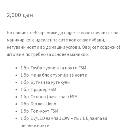
Rated
2
5.00
out of 5
2,000
ден
based on
customer
ratings
На нашиот вебсајт може да најдете почетнички сет за
маникир кој е идеален за сите кои сакаат убави,
негувани нокти во домашни услови. Овој сет содржи сè
што ви е потребно за основен маникир.
1 бр. Груба турпија за нокти FSM
1 бр. Фина блок турпија за нокти
1 бр. Буткач за кутикули
1 бр. Прајмер FSM
1 бр. Основа (base coat) FSM
3 бр. Гел лак Lidan
1 бр. Топ-коут FSM
1 бр. UV/LED лампа 120W – УВ ЛЕД лампа за
печење нокти