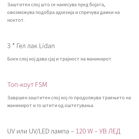
Заштитен слој што се нанесува пред бојата,
овозможува подобра адхезија и спречува дамки на
ноктот.
3 * Гел лак Lidan
Боен слој кој дава сјај и трајност на маникирот.
Топ-коут FSM
Завршен заштитен слој кој го продолжува траењето на
маникирот и го штити од оштетувања.
UV или UV/LED лампа –
120 W – УВ ЛЕД