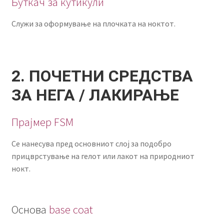
Буткач за кутикули
Служи за оформување на плочката на ноктот.
2. ПОЧЕТНИ СРЕДСТВА
ЗА НЕГА / ЛАКИРАЊЕ
Прајмер FSM
Се нанесува пред основниот слој за подобро
прицврстување на гелот или лакот на природниот
нокт.
Oснова
base coat