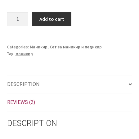
Почетнички
Add to cart
сет
за
маникир
Мини
Categories:
Маникир
,
Сет за маникир и педикир
Tag:
маникир
quantity
DESCRIPTION
REVIEWS (2)
DESCRIPTION