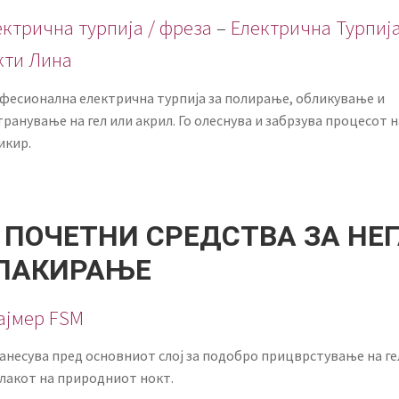
ектрична турпија / фреза
–
Електрична Турпија
кти Лина
фесионална електрична турпија за полирање, обликување и
ранување на гел или акрил. Го олеснува и забрзува процесот н
икир.
. ПОЧЕТНИ СРЕДСТВА ЗА НЕ
 ЛАКИРАЊЕ
ајмер FSM
нанесува пред основниот слој за подобро прицврстување на г
 лакот на природниот нокт.