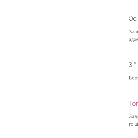
Oс
Заш
адхе
3 *
Боен
То
Зав
го 