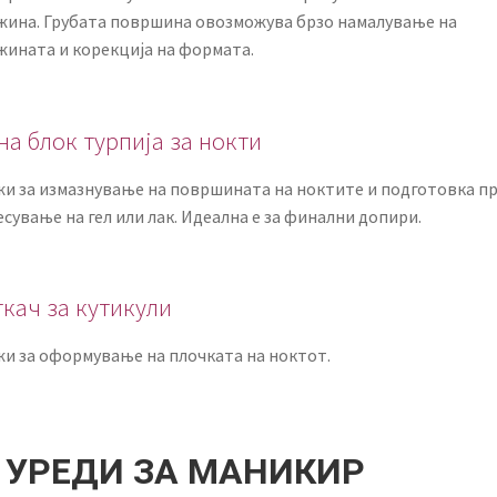
жина. Грубата површина овозможува брзо намалување на
жината и корекција на формата.
на блок турпија за нокти
жи за измазнување на површината на ноктите и подготовка п
сување на гел или лак. Идеална е за финални допири.
ткач за кутикули
жи за оформување на плочката на ноктот.
. УРЕДИ ЗА МАНИКИР