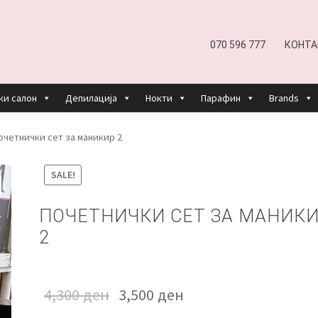
070 596 777
КОНТА
ки салон
Депилација
Нокти
Парафин
Brands
EFUND AND RETURNS POLICY
UNDP
ДЕПИЛАЦИЈА
очетнички сет за маникир 2
КОШНИЧКА
НАШИ БРЕНДОВИ ЗА КОЗМЕТИКА И ФРИЗЕР
SALE!
ОРИСТЕЊЕ
ЗА НАС
ПРОИЗВОДИ
КОРИСНИ СОВЕТИ
КОНТА
ПОЧЕТНИЧКИ СЕТ ЗА МАНИК
2
4,300
ден
3,500
ден