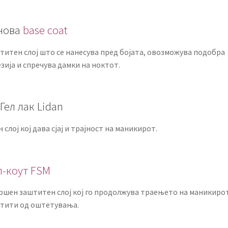
нова
base coat
титен слој што се нанесува пред бојата, овозможува подобра
зија и спречува дамки на ноктот.
 Гел лак Lidan
 слој кој дава сјај и трајност на маникирот.
п-коут FSM
ршен заштитен слој кој го продолжува траењето на маникирот
штити од оштетувања.