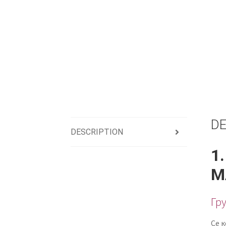
DE
DESCRIPTION
1
М
Гр
Се 