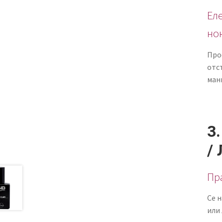
Ел
но
Про
отст
ман
3
/
Пр
Се 
или