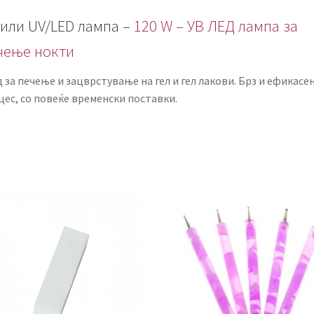
 или UV/LED лампа –
120 W – УВ ЛЕД лампа за
чење нокти
 за печење и зацврстување на гел и гел лакови. Брз и ефикасе
цес, со повеќе временски поставки.