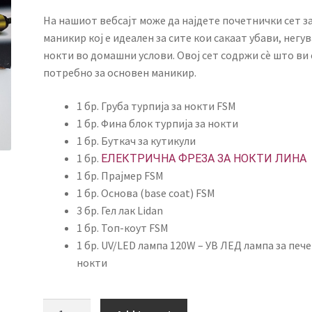
На нашиот вебсајт може да најдете почетнички сет з
маникир кој е идеален за сите кои сакаат убави, негу
нокти во домашни услови. Овој сет содржи сè што ви 
потребно за основен маникир.
1 бр. Груба турпија за нокти FSM
1 бр. Фина блок турпија за нокти
1 бр. Буткач за кутикули
1 бр.
ЕЛЕКТРИЧНА ФРЕЗА ЗА НОКТИ ЛИНА
1 бр. Прајмер FSM
1 бр. Основа (base coat) FSM
3 бр. Гел лак Lidan
1 бр. Топ-коут FSM
1 бр. UV/LED лампа 120W – УВ ЛЕД лампа за печ
нокти
Почетнички