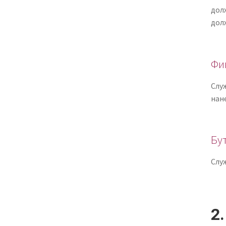
дол
дол
Фи
Слу
нане
Бу
Слу
2