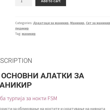
Add to cart
сет
за
маникир
2
Categories:
Додатоци за маникир
,
Маникир
,
Сет за маникир
педикир
quantity
Tag:
маникир
SCRIPTION
. ОСНОВНИ АЛАТКИ ЗА
АНИКИР
уба турпија за нокти FSM
користи за обликување на ноктите и скратување на нивната