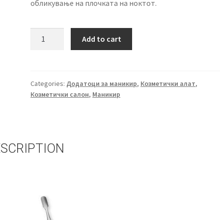
обликување на плочката на ноктот.
Потиснувач
Add to cart
на
кутикули
quantity
Categories:
Додатоци за маникир
,
Козметички алат
,
Козметички салон
,
Маникир
SCRIPTION