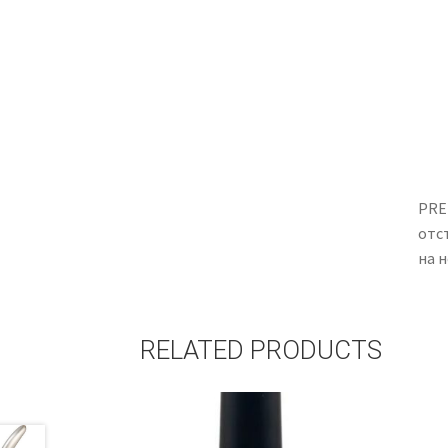
PRE
отс
на н
RELATED PRODUCTS