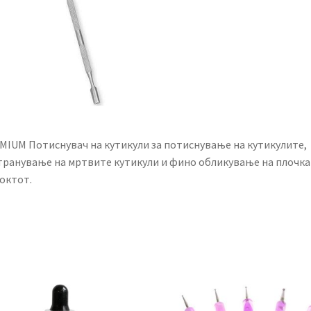
MIUM Потиснувач на кутикули за потиснување на кутикулите,
транување на мртвите кутикули и фино обликување на плочка
октот.