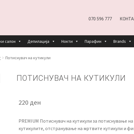
070 596 777
КОНТА
ки салон
Депилација
Нокти
Парафин
Brands
EFUND AND RETURNS POLICY
UNDP
ДЕПИЛАЦИЈА
т
Потиснувач на кутикули
КОШНИЧКА
НАШИ БРЕНДОВИ ЗА КОЗМЕТИКА И ФРИЗЕР
ПОТИСНУВАЧ НА КУТИКУЛИ
ОРИСТЕЊЕ
ЗА НАС
ПРОИЗВОДИ
КОРИСНИ СОВЕТИ
КОНТА
220
ден
PREMIUM Потиснувач на кутикули за потиснување на
кутикулите, отстранување на мртвите кутикули и ф