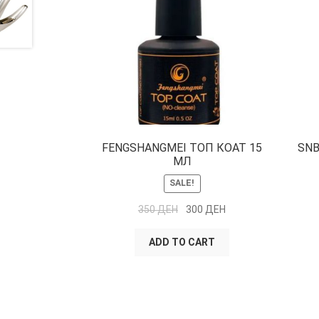
FENGSHANGMEI ТОП КОАТ 15
SNB
МЛ
SALE!
350
ДЕН
300
ДЕН
ADD TO CART