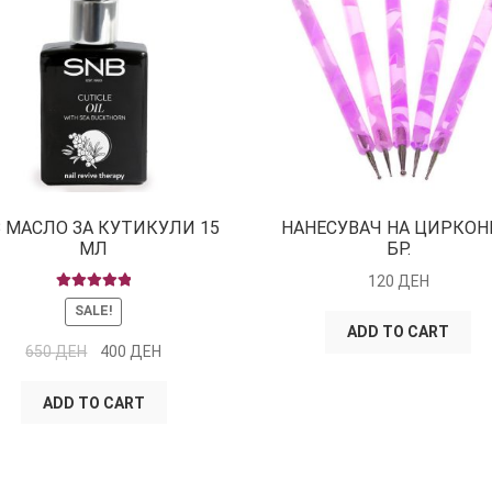
 МАСЛО ЗА КУТИКУЛИ 15
НАНЕСУВАЧ НА ЦИРКОН
МЛ
БР.
120
ДЕН
RATED
5.00
SALE!
OUT OF 5
ADD TO CART
650
ДЕН
400
ДЕН
ADD TO CART