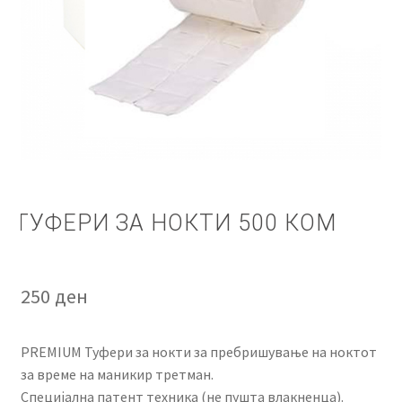
КОШНИЧКА
НАШИ БРЕНДОВИ ЗА КОЗМЕТИКА И ФРИЗЕРАЈ
ПЛАЌАЊЕ
ПОЛИТИКА И УСЛОВИ ЗА КОРИСТЕЊЕ
ЗА НАС
ТУФЕРИ ЗА НОКТИ 500 КОМ
ПРОИЗВОДИ
250
ден
КОРИСНИ СОВЕТИ
КОНТАКТ
PREMIUM Туфери за нокти за пребришување на ноктот
за време на маникир третман.
Специјална патент техника (не пушта влакненца).