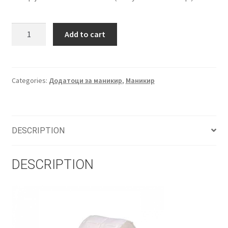
Туфери
Add to cart
за
нокти
500
ком
Categories:
Додатоци за маникир
,
Маникир
quantity
DESCRIPTION
DESCRIPTION