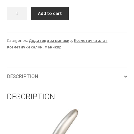
Клипер
Add to cart
за
сечење
на
типсови
Categories:
Додатоци за маникир
,
Козметички алат
,
Козметички салон
,
Маникир
quantity
DESCRIPTION
DESCRIPTION