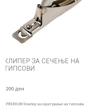
КОШНИЧКА
НАШИ БРЕНДОВИ ЗА КОЗМЕТИКА И ФРИЗЕРАЈ
ПЛАЌАЊЕ
ПОЛИТИКА И УСЛОВИ ЗА КОРИСТЕЊЕ
ЗА НАС
КЛИПЕР ЗА СЕЧЕЊЕ НА
ТИПСОВИ
ПРОИЗВОДИ
КОРИСНИ СОВЕТИ
200
ден
КОНТАКТ
PREMIUM Клипер за скратување на типсови.