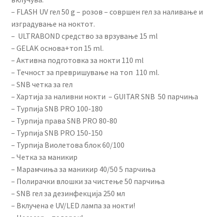
– FLASH UV гел 50 g – розов – совршен гел за наливање и
изградување на ноктот.
– ULTRABOND средство за врзување 15 ml
– GELAK основа+топ 15 ml.
– Активна подготовка за нокти 110 ml
– Течност за превришување на топ 110 ml.
– SNB четка за гел
– Хартија за наливни нокти – GUITAR SNB 50 парчиња
– Турпија SNB PRO 100-180
– Турпија права SNB PRO 80-80
– Турпија SNB PRO 150-150
– Турпија Виолетова блок 60/100
– Четка за маникир
– Марамчиња за маникир 40/50 5 парчиња
– Полирачки влошки за чистење 50 парчиња
– SNB гел за дезинфекција 250 мл
– Вклучена е UV/LED лампа за нокти!