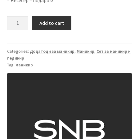
– Несесер – подарок!
Професионален
Add to cart
сет
за
маникир
SNB
Categories:
Додатоци за маникир
,
Маникир
,
Сет за маникир и
педикир
quantity
Tag:
маникир