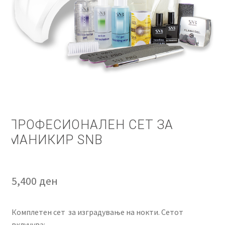
КОШНИЧКА
НАШИ БРЕНДОВИ ЗА КОЗМЕТИКА И ФРИЗЕРАЈ
ПЛАЌАЊЕ
ПОЛИТИКА И УСЛОВИ ЗА КОРИСТЕЊЕ
ЗА НАС
ПРОФЕСИОНАЛЕН СЕТ ЗА
МАНИКИР SNB
ПРОИЗВОДИ
КОРИСНИ СОВЕТИ
5,400
ден
КОНТАКТ
Комплетен сет за изградување на нокти. Сетот
вклучува: