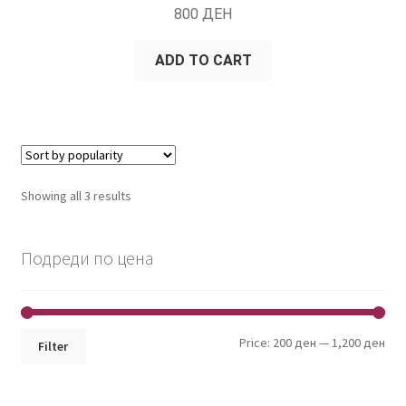
800
ДЕН
ADD TO CART
Showing all 3 results
Подреди по цена
Min
Max
Price:
200 ден
—
1,200 ден
Filter
pri
pri