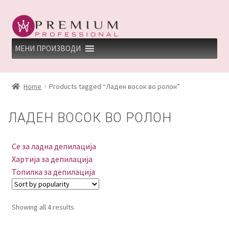
Skip
Skip
to
to
navigation
content
МЕНИ ПРОИЗВОДИ
HOME
Home
Products tagged “Ладен восок во ролон”
PREMIUM PROFESSIONAL LINKS
ЛАДЕН ВОСОК ВО РОЛОН
REFUND AND RETURNS POLICY
Се за ладна депилација
UNDP
Хартија за депилација
Топилка за депилација
ДЕПИЛАЦИЈА
Showing all 4 results
КЕРАТИНСКИ ТРЕМАН BY KYANA QUEEN