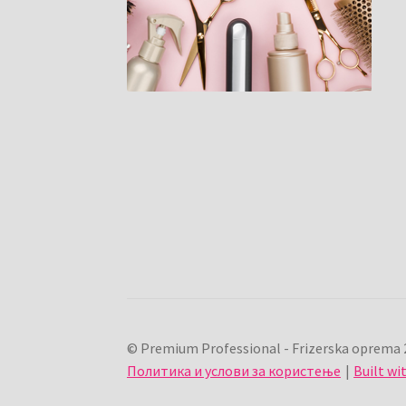
© Premium Professional - Frizerska oprema 
Политика и услови за користење
Built w