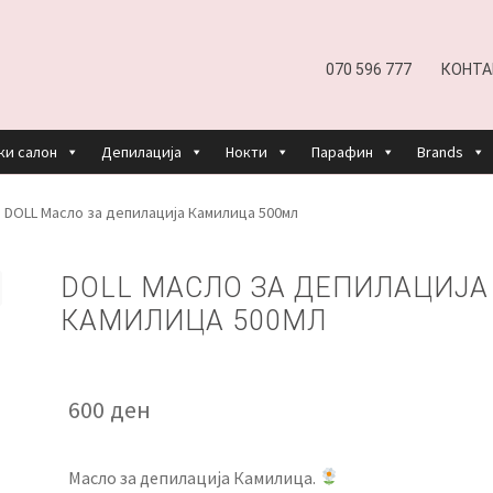
070 596 777
КОНТА
ки салон
Депилација
Нокти
Парафин
Brands
EFUND AND RETURNS POLICY
UNDP
ДЕПИЛАЦИЈА
DOLL Масло за депилација Камилица 500мл
КОШНИЧКА
НАШИ БРЕНДОВИ ЗА КОЗМЕТИКА И ФРИЗЕР
DOLL МАСЛО ЗА ДЕПИЛАЦИЈА
КАМИЛИЦА 500МЛ
ОРИСТЕЊЕ
ЗА НАС
ПРОИЗВОДИ
КОРИСНИ СОВЕТИ
КОНТА
600
ден
Масло за депилација Камилица.