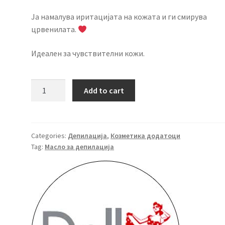
Ја намалува иритацијата на кожата и ги смирува
црвенилата.
Идеален за чувствителни кожи.
DOLL
Add to cart
Масло
за
депилација
Камилица
Categories:
Депилација
,
Козметика додатоци
Tag:
Масло за депилација
500мл
quantity