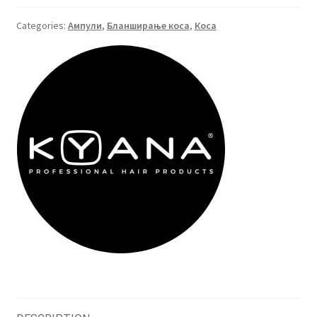
&
protection
Categories:
Ампули
,
Бланширање коса
,
Коса
ампули
1br.
quantity