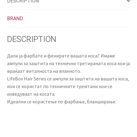
DESCRIPTION
BRAND
DESCRIPTION
Дали ја фарбате и фенирате вашата коса? Имаме
ампули за заштита на технични третираната коса кои ја
враќаат виталноста на влакното.
LifeBox Hair Series се ампули за заштита на вашата коса,
кои се користат по техничките тремтани кои се
изведуваат на косата.
Идеални се користење по фарбање, бланширање.