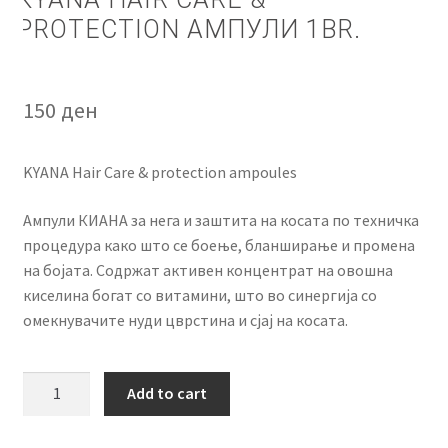
PROTECTION АМПУЛИ 1BR.
150
ден
KYANA Hair Care & protection ampoules
Ампули КИАНА за нега и заштита на косата по техничка
процедура како што се боење, бланширање и промена
на бојата. Содржат активен концентрат на овошна
киселина богат со витамини, што во синергија со
омекнувачите нуди цврстина
и сјај на косата.
KYANA
Add to cart
Hair
Care