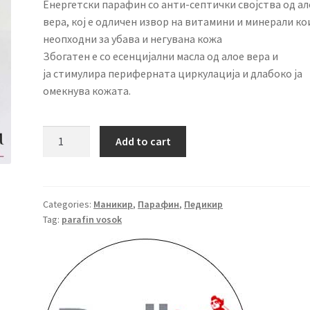
Енергетски парафин со анти-септички својства од ал
вера, кој е одличен извор на витамини и минерали ко
неопходни за убава и негувана кожа
Збогатен е со есенцијални масла од алое вера и
ја стимулира периферната циркулација и длабоко ја
омекнува кожата.
Парафин
Add to cart
Doll
1кг
–
Алое
Categories:
Маникир
,
Парафин
,
Педикир
Tag:
parafin vosok
Вера
quantity