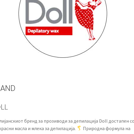
RAND
LL
лијанскиот бренд за прозиводи за депилација Doll достапен с
расни масла и млека за депилација.
Природна формула на