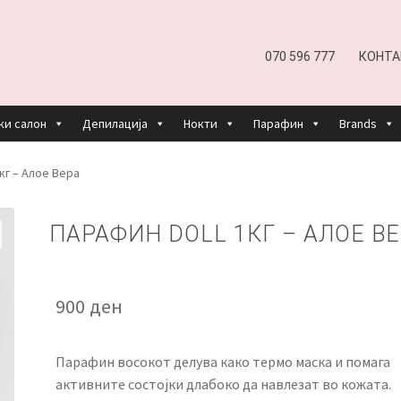
070 596 777
КОНТА
ки салон
Депилација
Нокти
Парафин
Brands
EFUND AND RETURNS POLICY
UNDP
ДЕПИЛАЦИЈА
кг – Алое Вера
КОШНИЧКА
НАШИ БРЕНДОВИ ЗА КОЗМЕТИКА И ФРИЗЕР
ПАРАФИН DOLL 1КГ – АЛОЕ В
ОРИСТЕЊЕ
ЗА НАС
ПРОИЗВОДИ
КОРИСНИ СОВЕТИ
КОНТА
900
ден
Парафин восокот делува како термо маска и помага
активните состојки длабоко да навлезат во кожата.