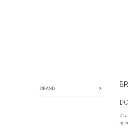
B
BRAND
DO
Ита
прек