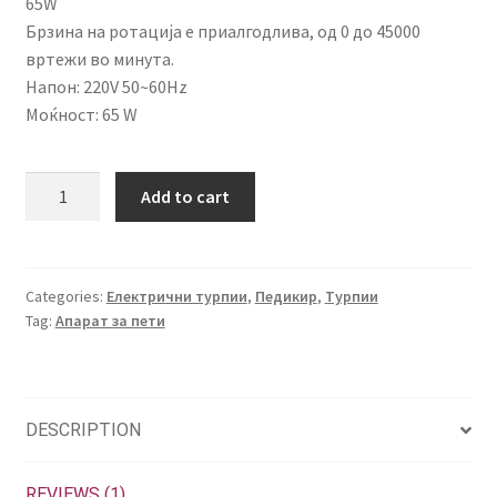
65W
Брзина на ротација е приалгодлива, од 0 до 45000
вртежи во минута.
Напон: 220V 50~60Hz
Моќност: 65 W
Електрична
Add to cart
турпија
за
нокти
Кетрин
Categories:
Електрични турпии
,
Педикир
,
Турпии
Tag:
Апарат за пети
quantity
DESCRIPTION
REVIEWS (1)