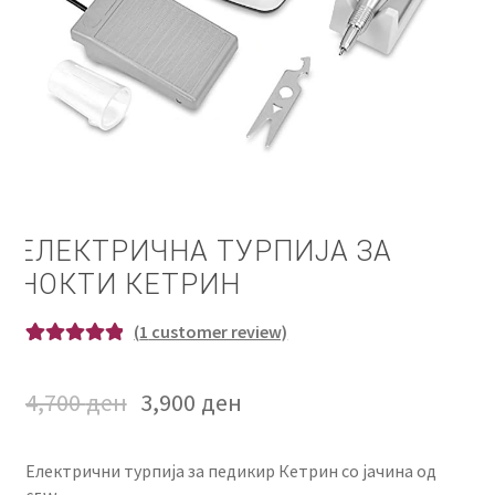
КОШНИЧКА
НАШИ БРЕНДОВИ ЗА КОЗМЕТИКА И ФРИЗЕРАЈ
ПЛАЌАЊЕ
ПОЛИТИКА И УСЛОВИ ЗА КОРИСТЕЊЕ
ЕЛЕКТРИЧНА ТУРПИЈА ЗА
ЗА НАС
НОКТИ КЕТРИН
ПРОИЗВОДИ
(
1
customer review)
Rated
1
5.00
КОРИСНИ СОВЕТИ
out of 5
4,700
ден
3,900
ден
based on
КОНТАКТ
customer
rating
Електрични турпија за педикир Кетрин со јачина од