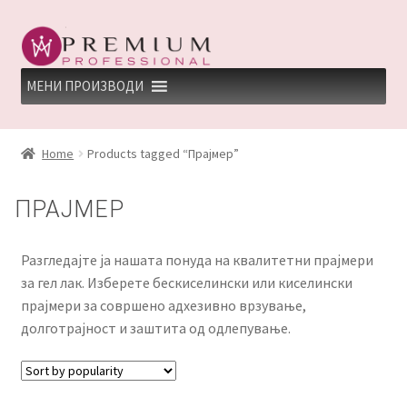
Skip
Skip
to
to
navigation
content
МЕНИ ПРОИЗВОДИ
HOME
Home
Products tagged “Прајмер”
PREMIUM PROFESSIONAL LINKS
ПРАЈМЕР
REFUND AND RETURNS POLICY
Разгледајте ја нашата понуда на квалитетни прајмери
UNDP
за гел лак. Изберете бескиселински или киселински
прајмери за совршено адхезивно врзување,
ДЕПИЛАЦИЈА
долготрајност и заштита од одлепување.
КЕРАТИНСКИ ТРЕМАН BY KYANA QUEEN