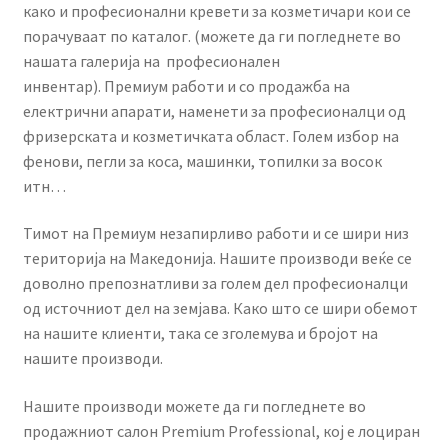
како и професионални кревети за козметичари кои се
порачуваат по каталог. (можете да ги погледнете во
нашата галерија на професионален
инвентар). Премиум работи и со продажба на
електрични апарати, наменети за професионалци од
фризерската и козметичката област. Голем избор на
фенови, пегли за коса, машинки, топилки за восок
итн…
Тимот на Премиум незапирливо работи и се шири низ
територија на Македонија. Нашите производи веќе се
доволно препознатливи за голем дел професионалци
од источниот дел на земјава. Како што се шири обемот
на нашите клиенти, така се зголемува и бројот на
нашите производи.
Нашите производи можете да ги погледнете во
продажниот салон Premium Professional, кој е лоциран