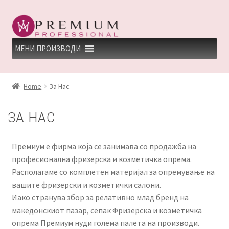
Skip
Skip
to
to
navigation
content
МЕНИ ПРОИЗВОДИ
HOME
Home
За Нас
PREMIUM PROFESSIONAL LINKS
ЗА НАС
REFUND AND RETURNS POLICY
Премиум е фирма која се занимава со продажба на
UNDP
професионална фризерска и козметичка опрема.
Располагаме со комплетен материјал за опремување на
ДЕПИЛАЦИЈА
вашите фризерски и козметички салони.
Иако странува збор за релативно млад бренд на
КЕРАТИНСКИ ТРЕМАН BY KYANA QUEEN
македонскиот пазар, сепак Фризерска и козметичка
опрема Премиум нуди голема палета на производи.