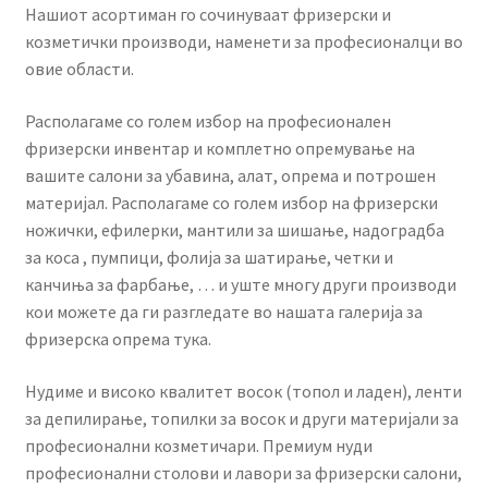
КОШНИЧКА
Нашиот асортиман го сочинуваат фризерски и
козметички производи, наменети за професионалци во
овие области.
НАШИ БРЕНДОВИ ЗА КОЗМЕТИКА И ФРИЗЕРАЈ
Располагаме со голем избор на професионален
ПЛАЌАЊЕ
фризерски инвентар и комплетно опремување на
вашите салони за убавина, алат, опрема и потрошен
ПОЛИТИКА И УСЛОВИ ЗА КОРИСТЕЊЕ
материјал. Располагаме со голем избор на фризерски
ножички, ефилерки, мантили за шишање, надоградба
ЗА НАС
за коса , пумпици, фолија за шатирање, четки и
канчиња за фарбање, … и уште многу други производи
ПРОИЗВОДИ
кои можете да ги разгледате во нашата галерија за
фризерска опрема тука.
КОРИСНИ СОВЕТИ
Нудиме и високо квалитет восок (топол и ладен), ленти
КОНТАКТ
за депилирање, топилки за восок и други материјали за
професионални козметичари. Премиум нуди
професионални столови и лавори за фризерски салони,