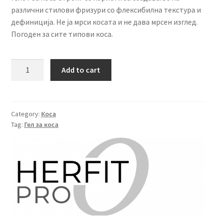
различни стилови фризури со флексибилна текстура и
дефиниција. Не ја мрси косата и не дава мрсен изглед.
Погоден за сите типови коса.
HerFit
Add to cart
Pro
Гел
за
коса
Category:
Коса
Tag:
Гел за коса
Strong
500мл
quantity