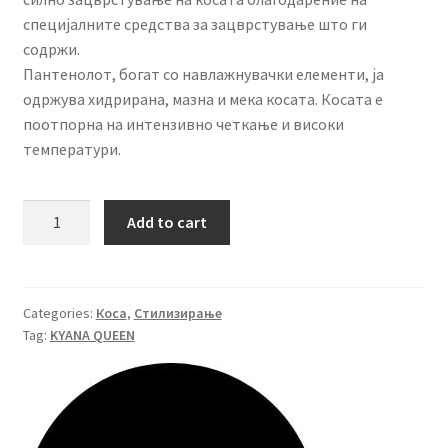
специјалните средства за зацврстување што ги
содржи.
Пантенолот, богат со навлажнувачки елементи, ја
одржува хидрирана, мазна и мека косата. Косата е
поотпорна на интензивно четкање и високи
температури.
KYANA
Add to cart
QUEEN
лак
за
коса
Categories:
Коса
,
Стилизирање
Tag:
KYANA QUEEN
500ml
quantity