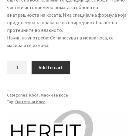
чисти и истовремено помага за обнова на
внатрешноста на косата. Има специјална формула која
придонесува за враќање на природниот баланс на
протеините во влакното.
Начин на употреба: Се нанесува на мокра коса, се
масира и се измива.
HerFit
Add to cart
Pro
Маска
за
Оштетена
Categories:
Коса
,
Маски за коса
Tag:
Оштетена Коса
Коса
500мл
quantity