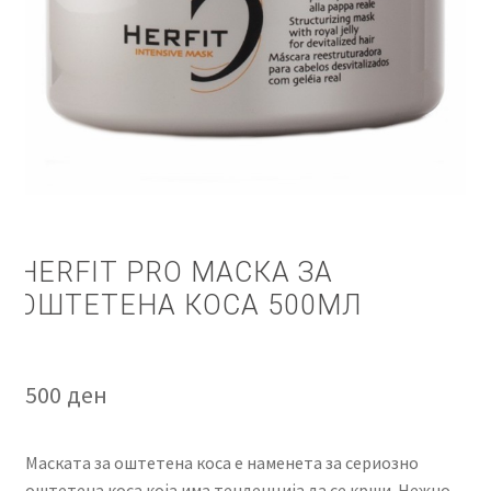
КОШНИЧКА
НАШИ БРЕНДОВИ ЗА КОЗМЕТИКА И ФРИЗЕРАЈ
ПЛАЌАЊЕ
ПОЛИТИКА И УСЛОВИ ЗА КОРИСТЕЊЕ
ЗА НАС
HERFIT PRO МАСКА ЗА
ОШТЕТЕНА КОСА 500МЛ
ПРОИЗВОДИ
КОРИСНИ СОВЕТИ
500
ден
КОНТАКТ
Маската за оштетена коса е наменета за сериозно
оштетена коса која има тенденција да се крши. Нежно