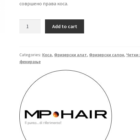
совршено права коса.
EUROSTIL
Add to cart
Дрвена
четка
Ø
18
Categories:
Коса
,
Фризерски алат
,
Фризерски салон
,
Четки 
фенирање
мм
quantity