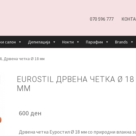
070 596 777
КОНТА
ки салон
Депилација
Нокти
Парафин
Brands
EFUND AND RETURNS POLICY
UNDP
ДЕПИЛАЦИЈА
L Дрвена четка Ø 18 мм
КОШНИЧКА
НАШИ БРЕНДОВИ ЗА КОЗМЕТИКА И ФРИЗЕР
EUROSTIL ДРВЕНА ЧЕТКА Ø 18
ММ
ОРИСТЕЊЕ
ЗА НАС
ПРОИЗВОДИ
КОРИСНИ СОВЕТИ
КОНТА
600
ден
Дрвена четка Еуростил Ø 18 мм со природни влакна з