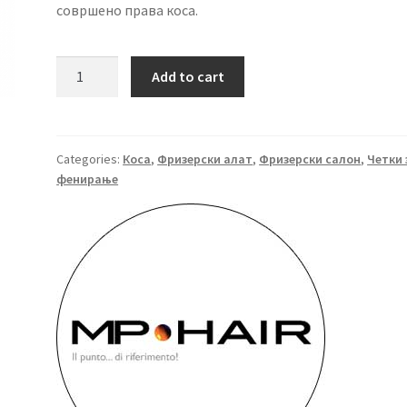
совршено права коса.
EUROSTIL
Add to cart
Дрвена
четка
Ø
12
Categories:
Коса
,
Фризерски алат
,
Фризерски салон
,
Четки 
фенирање
мм
quantity