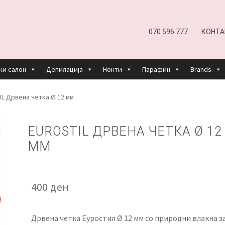
070 596 777
КОНТА
ки салон
Депилација
Нокти
Парафин
Brands
EFUND AND RETURNS POLICY
UNDP
ДЕПИЛАЦИЈА
L Дрвена четка Ø 12 мм
КОШНИЧКА
НАШИ БРЕНДОВИ ЗА КОЗМЕТИКА И ФРИЗЕР
EUROSTIL ДРВЕНА ЧЕТКА Ø 12
ММ
ОРИСТЕЊЕ
ЗА НАС
ПРОИЗВОДИ
КОРИСНИ СОВЕТИ
КОНТА
400
ден
Дрвена четка Еуростил Ø 12 мм со природни влакна з