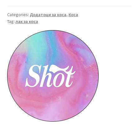
коса
за
Categories:
Додатоци за коса
,
Коса
Tag:
лак за коса
SUPER
STRONG
490ml
quantity