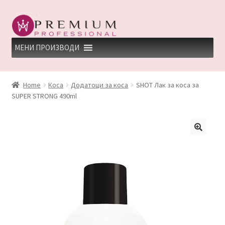
Skip
Skip
to
to
navigation
content
МЕНИ ПРОИЗВОДИ
HOME
Home
Коса
Додатоци за коса
SHOT Лак за коса за
SUPER STRONG 490ml
PREMIUM PROFESSIONAL LINKS
REFUND AND RETURNS POLICY
UNDP
ДЕПИЛАЦИЈА
КЕРАТИНСКИ ТРЕМАН BY KYANA QUEEN