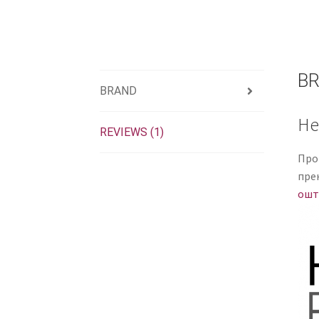
B
BRAND
He
REVIEWS (1)
Про
прек
ошт