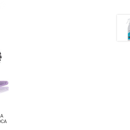
КА
ОСА