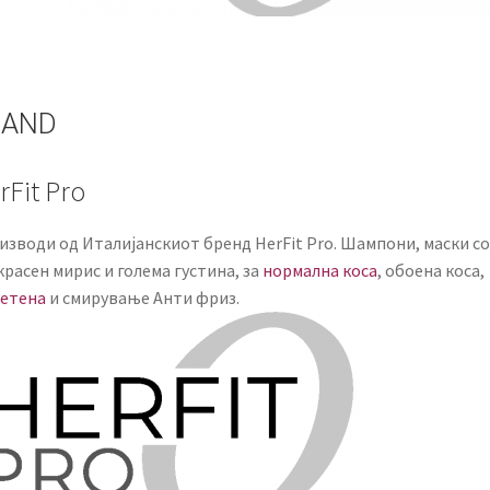
RAND
rFit Pro
изводи од Италијанскиот бренд HerFit Pro. Шампони, маски со
расен мирис и голема густина, за
нормална коса
, обоена коса,
етена
и смирување Анти фриз.