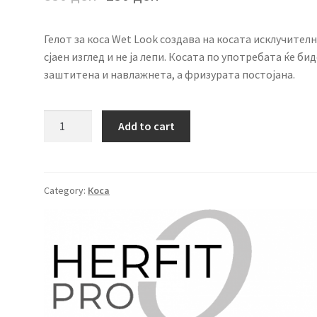
based on
customer
rating
Гелот за коса Wet Look создава на косата исклучител
сјаен изглед и не ја лепи. Косата по употребата ќе бид
заштитена и навлажнета, а фризурата постојана.
HerFit
Add to cart
Pro
Гел
за
Wet
Category:
Коса
Look
500мл
quantity