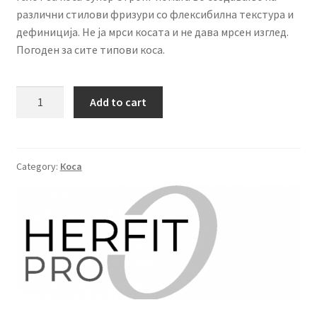
различни стилови фризури со флексибилна текстура и
дефиниција. Не ја мрси косата и не дава мрсен изглед.
Погоден за сите типови коса.
HerFit
Add to cart
Pro
Гел
за
коса
Category:
Коса
Super
Strong
500мл
quantity