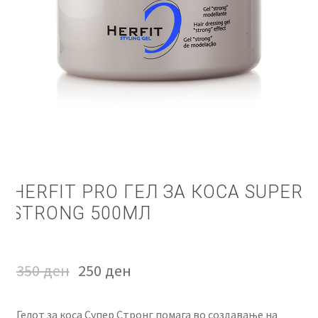
КОШНИЧКА
НАШИ БРЕНДОВИ ЗА КОЗМЕТИКА И ФРИЗЕРАЈ
ПЛАЌАЊЕ
ПОЛИТИКА И УСЛОВИ ЗА КОРИСТЕЊЕ
ЗА НАС
HERFIT PRO ГЕЛ ЗА КОСА SUPER
ПРОИЗВОДИ
STRONG 500МЛ
КОРИСНИ СОВЕТИ
350
ден
250
ден
КОНТАКТ
Гелот за коса Супер Стронг помага во создавање на