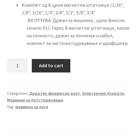
Комплет од 8 црни магнетни штитници (1/16”,
1/8”, 3/16”, 1/4”, 3/8”, 1/2”, 5/8”, 3/4”
ВКЛУЧУВА: Држач за машинка , црно фиксно
сечило DLC Faper, 8 магнетни штитници , капак
на сечилото, држач за полнење и кабел,
комплет за чистење/одржување и шрафцигер
Style
Add to cart
Craft
Rebel
Машинка
за
Categories:
Додатен фризерски алат
,
Електрични Апарати
,
Машинки за потстрижување
стрижење
Tag:
машинка за коса
quantity