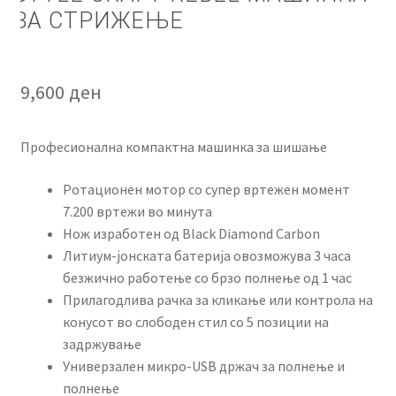
ЗА СТРИЖЕЊЕ
9,600
ден
Професионална компактна машинка за шишање
Ротационен мотор со супер вртежен момент
7.200 вртежи во минута
Нож изработен од Black Diamond Carbon
Литиум-јонската батерија овозможува 3 часа
безжично работење со брзо полнење од 1 час
Прилагодлива рачка за кликање или контрола на
конусот во слободен стил со 5 позиции на
задржување
Универзален микро-USB држач за полнење и
полнење