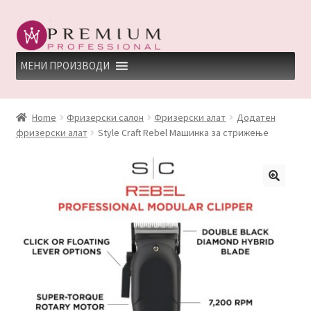
Skip
Skip
to
to
navigation
content
МЕНИ ПРОИЗВОДИ
HOME
Home
Фризерски салон
Фризерски алат
Додатен
фризерски алат
Style Craft Rebel Машинка за стрижење
PREMIUM PROFESSIONAL LINKS
REFUND AND RETURNS POLICY
UNDP
ДЕПИЛАЦИЈА
КЕРАТИНСКИ ТРЕМАН BY KYANA QUEEN