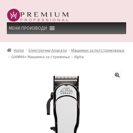
Skip
Skip
to
to
navigation
content
МЕНИ ПРОИЗВОДИ
HOME
Home
Електрични Апарати
Машинки за потстрижување
GAMMA+ Машинка за стрижење – Alpha
PREMIUM PROFESSIONAL LINKS
REFUND AND RETURNS POLICY
UNDP
ДЕПИЛАЦИЈА
КЕРАТИНСКИ ТРЕМАН BY KYANA QUEEN