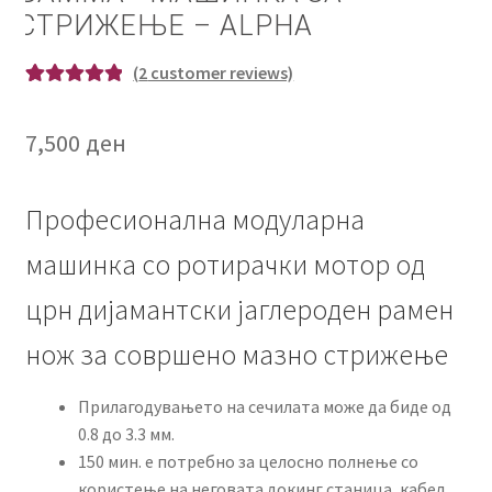
СТРИЖЕЊЕ – ALPHA
(
2
customer reviews)
Rated
1
5.00
out of 5
7,500
ден
based on
customer
rating
Професионална модуларна
машинка со ротирачки мотор од
црн дијамантски јаглероден рамен
нож за совршено мазно стрижење
Прилагодувањето на сечилата може да биде од
0.8 до 3.3 мм.
150 мин. е потребно за целосно полнење со
користење на неговата докинг станица, кабел