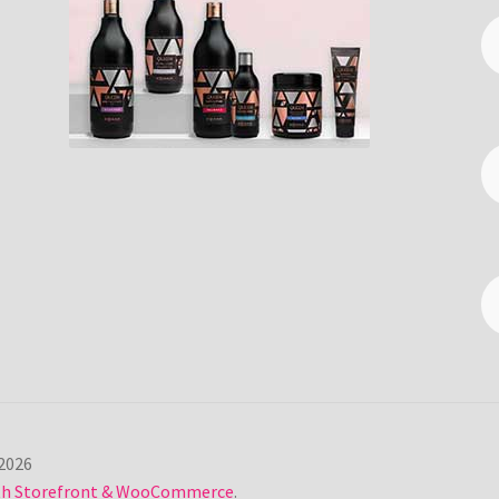
2026
ith Storefront & WooCommerce
.