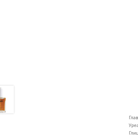
Гла
Уре
Гли