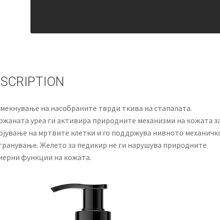
SCRIPTION
омекнување на насобраните тврди ткива на стапалата.
ржаната уреа ги активира природните механизми на кожата з
ојување на мртвите клетки и го поддржува нивното механичк
транување. Желето за педикир не ги нарушува природните
иерни функции на кожата.