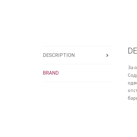
DE
DESCRIPTION
За 
BRAND
Сод
одв
отс
бар