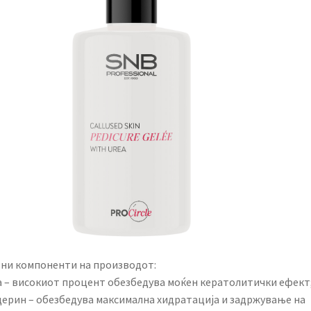
вни компоненти на производот:
а – високиот процент обезбедува моќен кератолитички ефект
церин – обезбедува максимална хидратација и задржување на