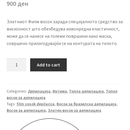
900
ден
Златниот Филм восок заради специјалното средство за
вискозност што обезбедува извонредна еластичност,
може да се нанесе на големи површини како маска,
совршено прилагодувајќи се на контурата на телото.
Филм
Add to cart
восок
3Г
гранули
Doll
Categories:
Депилација
,
Интима
,
Топла депилација
,
Топол
восок за депилација
1кг
Tags:
film vosok depilacija
,
Восок за бразилска депилација
,
-
Восок за депилација
,
Златен восок за депилација
Златен
quantity