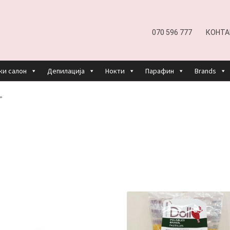
070 596 777
КОНТА
ки салон
Депилација
Нокти
Парафин
Brands
EFUND AND RETURNS POLICY
UNDP
ДЕПИЛАЦИЈА
”
КОШНИЧКА
НАШИ БРЕНДОВИ ЗА КОЗМЕТИКА И ФРИЗЕР
ОРИСТЕЊЕ
ЗА НАС
ПРОИЗВОДИ
КОРИСНИ СОВЕТИ
КОНТА