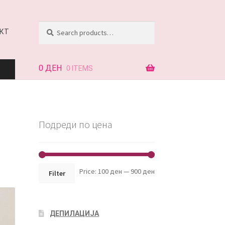
Search
Search
КТ
for:
0
ДЕН
0 ITEMS
АЈ
Подреди по цена
КТ
Min
Max
Price:
100 ден
—
900 ден
Filter
price
price
ДЕПИЛАЦИЈА