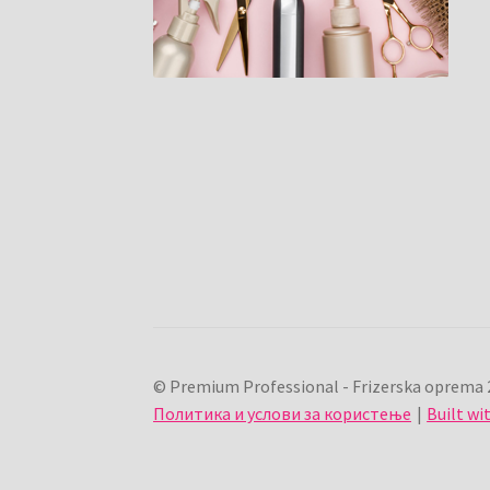
© Premium Professional - Frizerska oprema 
Политика и услови за користење
Built w